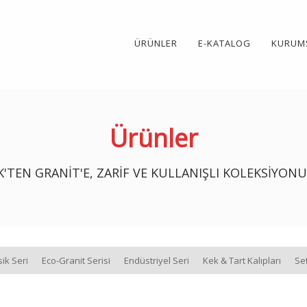
ÜRÜNLER
E-KATALOG
KURUM
Ürünler
K'TEN GRANIT'E, ZARIF VE KULLANIŞLI KOLEKSIYO
sik Seri
Eco-Granit Serisi
Endüstriyel Seri
Kek & Tart Kalıpları
Set