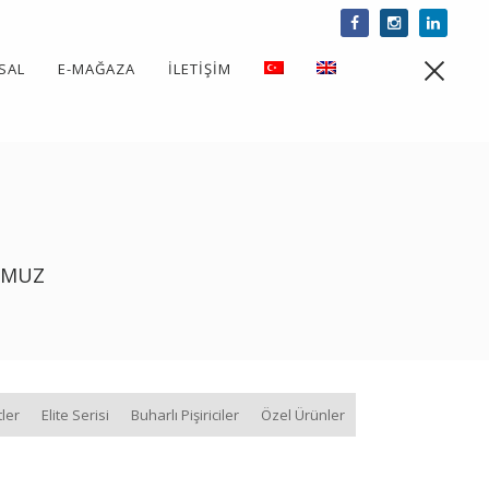
SAL
E-MAĞAZA
İLETIŞIM
Men
NUMUZ
ler
Elite Serisi
Buharlı Pişiriciler
Özel Ürünler