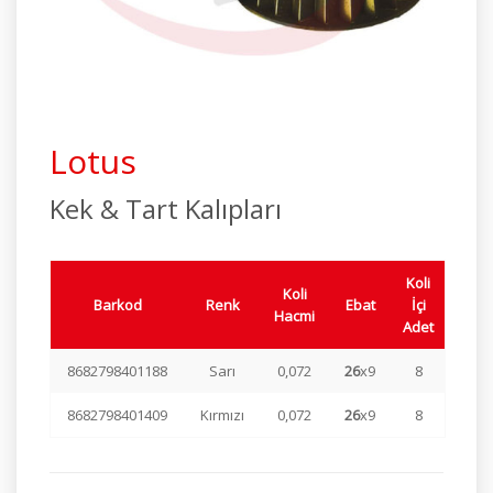
Endüstriyel Seri
Elite Serisi
Buharlı Pişiriciler
Lotus
Özel Ürünler
Kek & Tart Kalıpları
Koli
Koli
Barkod
Renk
Ebat
İçi
Hacmi
Adet
8682798401188
Sarı
0,072
26
x9
8
8682798401409
Kırmızı
0,072
26
x9
8